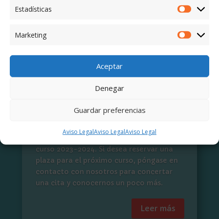
contacto con nosotros para concertar
Estadísticas
una cita y conocernos un poco más.
Marketing
Leer más
Aceptar
Denegar
Plazo de inscripción Curso
2023-2024
Guardar preferencias
En marzo de 2023 se abrirá, como todos
Aviso Legal
Aviso Legal
Aviso Legal
los años, el plazo de matrícula para el
curso 2023-2024. Si desea reservar una
plaza para el próximo curso, póngase en
contacto con nosotros para concertar
una cita y conocernos un poco más.
Leer más