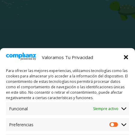
Noticias
Valoramos Tu Privacidad
Para ofrecer las mejores experiencias, utilizamos tecnologías como las
cookies para almacenar y/o acceder a la información del dispositivo. El
consentimiento de estas tecnologías nos permitirá procesar datos
como el comportamiento de navegación o las identificaciones únicas
Plazo de inscripción Curso
en este sitio. No consentir o retirar el consentimiento, puede afectar
2023-2024
negativamente a ciertas características y funciones.
En marzo de 2023 se abrirá, como todos
Funcional
Siempre activo
los años, el plazo de matrícula para el
curso 2023-2024. Si desea reservar una
Preferencias
plaza para el próximo curso, póngase en