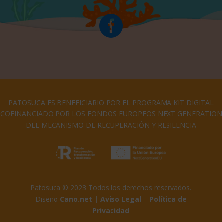

PATOSUCA ES BENEFICIARIO POR EL PROGRAMA KIT DIGITAL
COFINANCIADO POR LOS FONDOS EUROPEOS NEXT GENERATION
DEL MECANISMO DE RECUPERACIÓN Y RESILENCIA
Patosuca © 2023 Todos los derechos reservados.
Diseño
C
ano.net
|
Aviso Legal
–
Política de
Privacidad