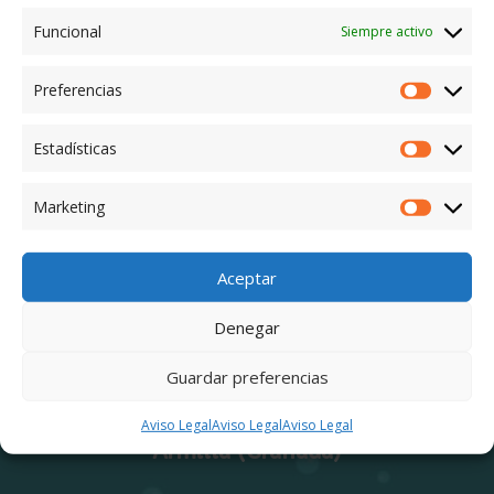
Funcional
Siempre activo
Preferencias
Estadísticas
Marketing
Aceptar
Denegar
Guardar preferencias
Avenida Fernando de los Ríos nº 32 Cp: 18100
Aviso Legal
Aviso Legal
Aviso Legal
Armilla (Granada)