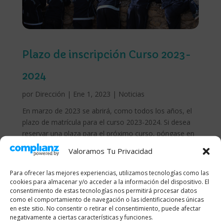
Plazo de inscripción Curso 2023-
2024
por
Dirección
|
Ene 1, 2023
|
Noticias
En marzo de 2023 se abrirá, como todos los años, el
plazo de matrícula para el curso 2023-2024. Si desea
reservar una plaza para el próximo curso, póngase en
contacto con nosotros para concertar una cita y
Valoramos Tu Privacidad
conocernos un poco más.
Para ofrecer las mejores experiencias, utilizamos tecnologías como las
cookies para almacenar y/o acceder a la información del dispositivo. El
consentimiento de estas tecnologías nos permitirá procesar datos
como el comportamiento de navegación o las identificaciones únicas
en este sitio. No consentir o retirar el consentimiento, puede afectar
negativamente a ciertas características y funciones.